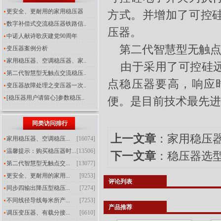
更安全、更耐用的家用稳压器
方式。并增加了可控
数字补偿式交流稳压器铁路信..
压器。
中诺人献诗歌庆建党90周年
第二代智慧型无触点
变压器案例分析
家用稳压器、空调稳压器、家..
由于采用了可控硅远
第二代智慧型无触点交流稳压..
点稳压器要高，响应
变压器故障处理之变压器一次..
[稳压器用户请留心]参数稳压..
便。是目前技术最先进
同类访问排行
上一文章
：
家用稳压
家用稳压器、空调稳压...
[16074]
温馨提示：购买稳压器时...
[13506]
下一文章
：
稳压器选
第二代智慧型无触点交...
[13077]
更安全、更耐用的家用...
[9253]
评论列表
同步四输出降压型稳压...
[7274]
不同线径导线每米所产...
[7253]
产品推荐
调压变压器、有载分接...
[6610]