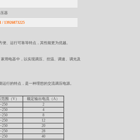
调压器
 13926873225
方便、运行可靠等特点，其性能更为优越。
家用电器中，以实现调压、控温、调速、调光及
期运行的特点，是一种理想的交流调压电源。
压范围（V）
额定输出电流（A）
~250
2
~250
4
~250
8
~250
12
~250
20
~250
28
~250
40