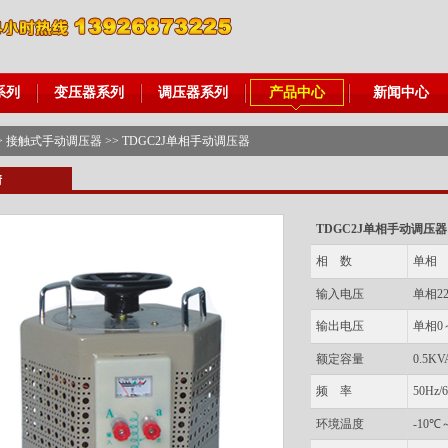
系列
变压器系列
调压器系列
产品中心
新闻中心
>
接触式手动调压器
>> TDGC2J单相手动调压器
情
TDGC2J单相手动调压器
相 数
单相
输入电压
单相22
输出电压
单相0
额定容量
0.5K
频 率
50Hz/
环境温度
-10℃