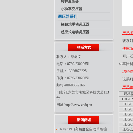
特种变压器
小功率变压器
调压器系列
接触式手动调压器
感应式电动调压器
产品概
该系列
联系方式
使用场
可广泛
联系人：章树文
电话：0769-23020651
功率控制
手机：13926873225
结构特
传真：0769-23020651
该系列
邮箱:400-050-2166
产品参
门市部:东莞市南城区科技大道133
规格
号
TDGC2J
TDGC2
网址:http://www.zndq.cn
TDGC2
TDGC2
TDGC2
新闻阅读
TDGC2
TND(SVC)高精度全自动单相稳..
TDGC2