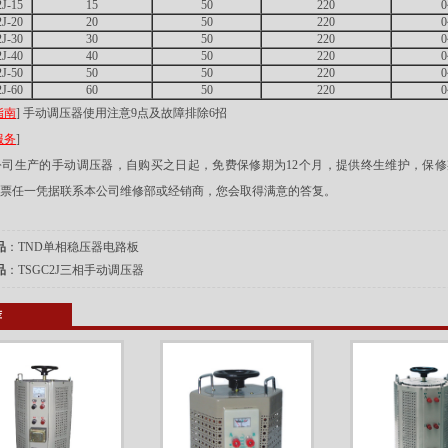
J-15
15
50
220
0
J-20
20
50
220
0
J-30
30
50
220
0
J-40
40
50
220
0
J-50
50
50
220
0
J-60
60
50
220
0
指南
]
手动调压器使用注意9点及故障排除6招
服务
]
司生产的手动调压器，自购买之日起，免费保修期为12个月，提供终生维护，保修
票任一凭据联系本公司维修部或经销商，您会取得满意的答复。
品
：
TND单相稳压器电路板
品
：
TSGC2J三相手动调压器
荐