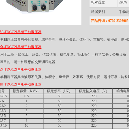
相对湿度
≤90%
所属类别
手动
产品咨询：0769-23020651 /
述-TDGC2J单相手动调压器
单相调压器具有外形美观、结构合理、波形不失真、体积小、重量轻、效率高、使用
合-TDGC2J单相手动调压器
用于工业（如化工、冶金、仪器仪表、机电制造、轻工等），科学实验，公用设备、
等目的，是一种理想的交流调压电器。
点-TDGC2J单相手动调压器
单相调压器具有波形不失真、体积小、重量轻、效率高、使用方便、运行可靠，能长
数-TDGC2J单相手动调压器
型号
额定容量（KVA）
额定频率（HZ）
额定输入电压（V）
输出电
-0.5
0.5
50
220
0
J-1
1
50
220
0
J-2
2
50
220
0
J-3
3
50
220
0
J-5
5
50
220
0
J-7
7
50
220
0
J-10
10
50
220
0